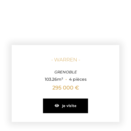
- WARREN -
GRENOBLE
103.26m²
·
4 pièces
295 000 €
Je visite