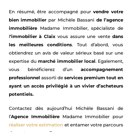
En résumé, être accompagné pour
vendre votre
bien immobilier
par Michèle Bassani
de l’agence
immobilière
Madame Immobilier, spécialiste de
l
‘immobilier à Claix
vous assure une vente
dans
les meilleures conditions
. Tout d’abord, vous
obtiendrez un avis de valeur sérieux basé sur une
expertise du
marché immobilier local
. Egalement,
vous bénéficierez d’un
accompagnement
professionnel
assorti de
services premium tout en
ayant un accès privilégié à un vivier d’acheteurs
potentiels.
Contactez dès aujourd’hui Michèle Bassani de
l’
Agence Immobilière
Madame Immobilier pour
réaliser votre estimation
et entamer votre parcours