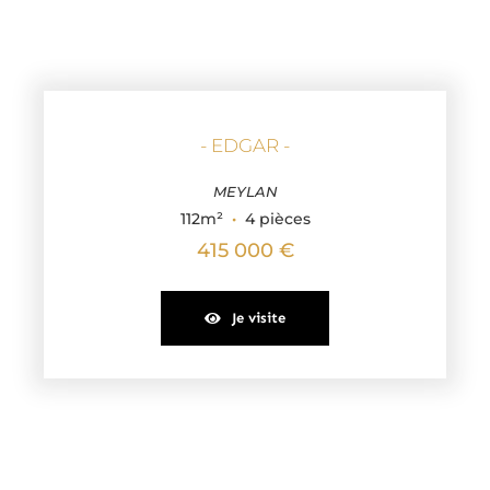
- EDGAR -
MEYLAN
112m²
·
4 pièces
415 000 €
Je visite